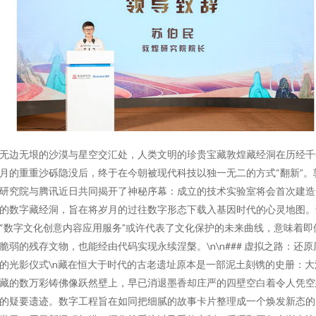
无边无垠的沙漠与星空交汇处，人类文明的珍贵宝藏敦煌藏经洞在历经千
月的重重沙砾隐没后，终于在今朝被现代科技以独一无二的方式“翻新”。
研究院与腾讯近日共同揭开了神秘序幕：成立的技术实验室将会首次建造
的数字藏经洞，旨在将岁月的过往数字形态下载入基因时代的心灵地图。
“数字文化创意内容应用服务”或许代表了文化保护的未来曲线，意味着即
脆弱的残存文物，也能经由代码实现永续涅槃。\n\n### 虚拟之路：还原
的光影仪式\n藏在恒大于时代的古老遗址原本是一部泥土刻镌的史册：大
藏的数万彩铸佛像跃然壁上，早已消退墨香却庄严的四壁空白着令人凭空
的疑要遗迹。数字工程旨在如同把细腻的故事卡片整理成一个焕发新态的