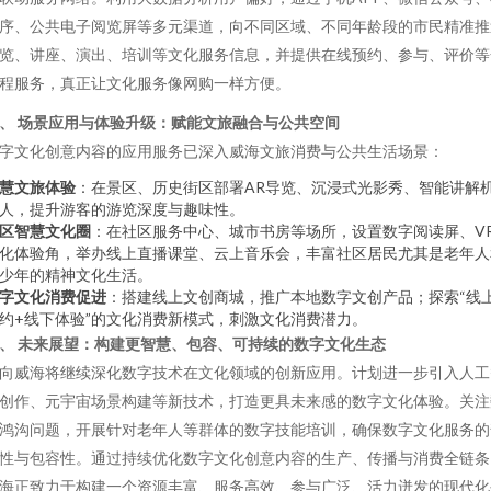
序、公共电子阅览屏等多元渠道，向不同区域、不同年龄段的市民精准推
览、讲座、演出、培训等文化服务信息，并提供在线预约、参与、评价等
程服务，真正让文化服务像网购一样方便。
、 场景应用与体验升级：赋能文旅融合与公共空间
字文化创意内容的应用服务已深入威海文旅消费与公共生活场景：
慧文旅体验
：在景区、历史街区部署AR导览、沉浸式光影秀、智能讲解
人，提升游客的游览深度与趣味性。
区智慧文化圈
：在社区服务中心、城市书房等场所，设置数字阅读屏、V
化体验角，举办线上直播课堂、云上音乐会，丰富社区居民尤其是老年人
少年的精神文化生活。
字文化消费促进
：搭建线上文创商城，推广本地数字文创产品；探索“线
约+线下体验”的文化消费新模式，刺激文化消费潜力。
、 未来展望：构建更智慧、包容、可持续的数字文化生态
向威海将继续深化数字技术在文化领域的创新应用。计划进一步引入人工
创作、元宇宙场景构建等新技术，打造更具未来感的数字文化体验。关注
鸿沟问题，开展针对老年人等群体的数字技能培训，确保数字文化服务的
性与包容性。通过持续优化数字文化创意内容的生产、传播与消费全链条
海正致力于构建一个资源丰富、服务高效、参与广泛、活力迸发的现代化