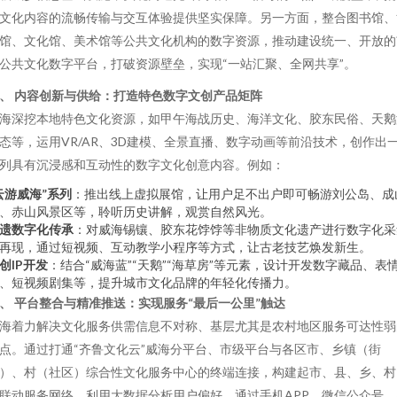
文化内容的流畅传输与交互体验提供坚实保障。另一方面，整合图书馆、
馆、文化馆、美术馆等公共文化机构的数字资源，推动建设统一、开放的
公共文化数字平台，打破资源壁垒，实现“一站汇聚、全网共享”。
、 内容创新与供给：打造特色数字文创产品矩阵
海深挖本地特色文化资源，如甲午海战历史、海洋文化、胶东民俗、天鹅
态等，运用VR/AR、3D建模、全景直播、数字动画等前沿技术，创作出
列具有沉浸感和互动性的数字文化创意内容。例如：
云游威海”系列
：推出线上虚拟展馆，让用户足不出户即可畅游刘公岛、成
、赤山风景区等，聆听历史讲解，观赏自然风光。
遗数字化传承
：对威海锡镶、胶东花饽饽等非物质文化遗产进行数字化采
再现，通过短视频、互动教学小程序等方式，让古老技艺焕发新生。
创IP开发
：结合“威海蓝”“天鹅”“海草房”等元素，设计开发数字藏品、表
、短视频剧集等，提升城市文化品牌的年轻化传播力。
、 平台整合与精准推送：实现服务“最后一公里”触达
海着力解决文化服务供需信息不对称、基层尤其是农村地区服务可达性弱
点。通过打通“齐鲁文化云”威海分平台、市级平台与各区市、乡镇（街
）、村（社区）综合性文化服务中心的终端连接，构建起市、县、乡、村
联动服务网络。利用大数据分析用户偏好，通过手机APP、微信公众号、