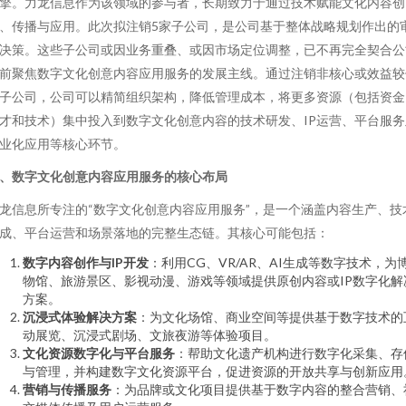
擎。力龙信息作为该领域的参与者，长期致力于通过技术赋能文化内容创
、传播与应用。此次拟注销5家子公司，是公司基于整体战略规划作出的
决策。这些子公司或因业务重叠、或因市场定位调整，已不再完全契合公
前聚焦数字文化创意内容应用服务的发展主线。通过注销非核心或效益较
子公司，公司可以精简组织架构，降低管理成本，将更多资源（包括资金
才和技术）集中投入到数字文化创意内容的技术研发、IP运营、平台服务
业化应用等核心环节。
、数字文化创意内容应用服务的核心布局
龙信息所专注的“数字文化创意内容应用服务”，是一个涵盖内容生产、技
成、平台运营和场景落地的完整生态链。其核心可能包括：
数字内容创作与IP开发
：利用CG、VR/AR、AI生成等数字技术，为
物馆、旅游景区、影视动漫、游戏等领域提供原创内容或IP数字化解
方案。
沉浸式体验解决方案
：为文化场馆、商业空间等提供基于数字技术的
动展览、沉浸式剧场、文旅夜游等体验项目。
文化资源数字化与平台服务
：帮助文化遗产机构进行数字化采集、存
与管理，并构建数字文化资源平台，促进资源的开放共享与创新应用
营销与传播服务
：为品牌或文化项目提供基于数字内容的整合营销、