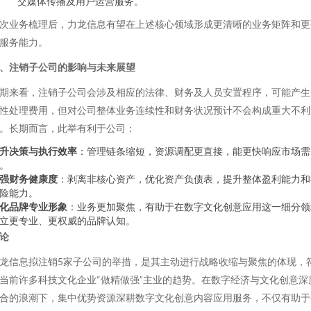
交媒体传播及用户运营服务。
次业务梳理后，力龙信息有望在上述核心领域形成更清晰的业务矩阵和更
服务能力。
、注销子公司的影响与未来展望
期来看，注销子公司会涉及相应的法律、财务及人员安置程序，可能产生
性处理费用，但对公司整体业务连续性和财务状况预计不会构成重大不利
。长期而言，此举有利于公司：
升决策与执行效率
：管理链条缩短，资源调配更直接，能更快响应市场需
。
强财务健康度
：剥离非核心资产，优化资产负债表，提升整体盈利能力和
险能力。
化品牌专业形象
：业务更加聚焦，有助于在数字文化创意应用这一细分领
立更专业、更权威的品牌认知。
论
龙信息拟注销5家子公司的举措，是其主动进行战略收缩与聚焦的体现，
当前许多科技文化企业“做精做强”主业的趋势。在数字经济与文化创意深
合的浪潮下，集中优势资源深耕数字文化创意内容应用服务，不仅有助于